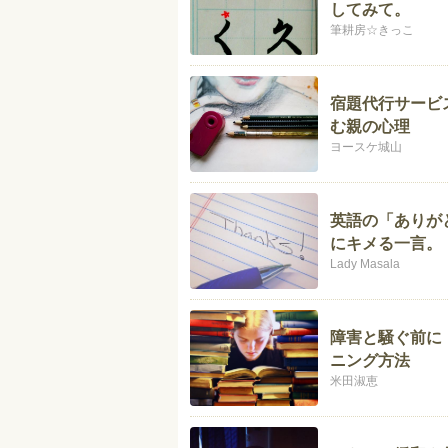
してみて。
筆耕房☆きっこ
宿題代行サービ
む親の心理
ヨースケ城山
英語の「ありが
にキメる一言。
Lady Masala
障害と騒ぐ前に
ニング方法
米田淑恵