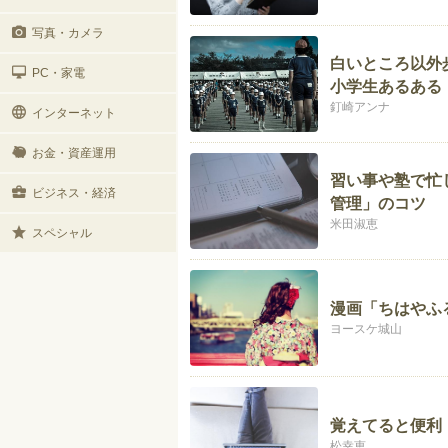
写真・カメラ
白いところ以外
PC・家電
小学生あるある
釘崎アンナ
インターネット
お金・資産運用
習い事や塾で忙
ビジネス・経済
管理」のコツ
米田淑恵
スペシャル
漫画「ちはやふ
ヨースケ城山
覚えてると便利
松幸恵