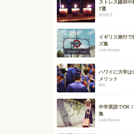
ストレス緩和や
7選
美宅玲子
イギリス旅行で
ズ集
Lady Masala
ハワイに大学は
メリット
MAI
中学英語でOK
集
Lady Masala