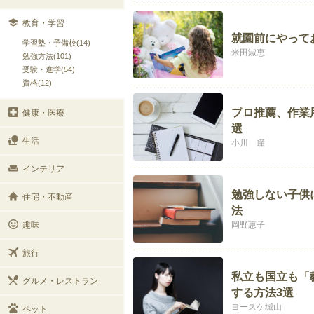
教育・学習
就園前にやって
学習塾・予備校(14)
米田淑恵
勉強方法(101)
受験・進学(54)
資格(12)
プロ推薦、作業
健康・医療
選
生活
小川 瞳
インテリア
勉強しない子供
住宅・不動産
法
趣味
岡野恵子
旅行
私立も国立も「
グルメ・レストラン
する方法3選
ヨースケ城山
ペット