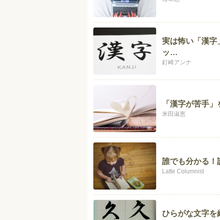
実は怖い「漢字
ッ…
釘崎アンナ
「漢字が苦手」
米田淑恵
誰でも分かる！
Latte Columnist
ひらがな文字を