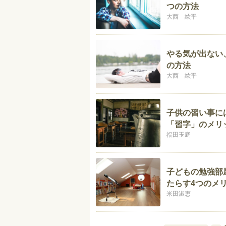
つの方法
大西 紘平
やる気が出ない
の方法
大西 紘平
子供の習い事に
「習字」のメリ
福田玉庭
子どもの勉強部
たらす4つのメ
米田淑恵