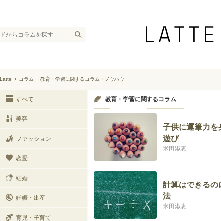
Latte
コラム
教育・学習に関するコラム・ノウハウ
すべて
教育・学習に関するコラム
美容
子供に運筆力を
遊び
ファッション
米田淑恵
恋愛
結婚
計算はできるの
法
妊娠・出産
米田淑恵
育児・子育て