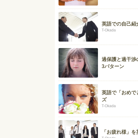
英語での自己紹
T-Okada
過保護と過干渉
3パターン
英語で「おめで
ズ
T-Okada
「お疲れ様」を