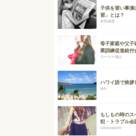
子供を習い事漬
習」とは？
米田淑恵
母子家庭や父子
業訓練促進給付
ヨースケ城山
ハワイ語で挨拶
MAI
もしもの時のス
犯・トラブル会
colonnayumi