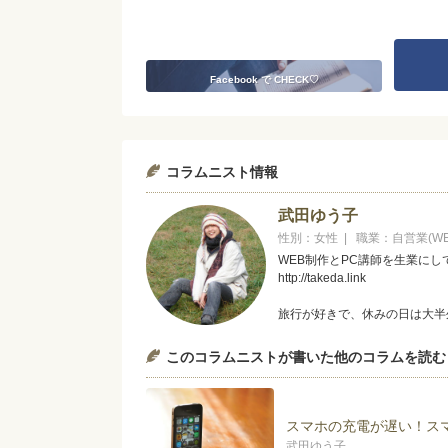
Facebook で CHECK♡
コラムニスト情報
武田ゆう子
性別：女性 | 職業：自営業(W
WEB制作とPC講師を生業にし
http://takeda.link
旅行が好きで、休みの日は大半
このコラムニストが書いた他のコラムを読む
スマホの充電が遅い！ス
武田ゆう子