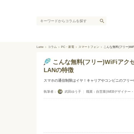
Latte
コラム
PC・家電
スマートフォン
こんな無料(フリー)W
こんな無料(フリー)WiFi
LANの特徴
スマホの通信制限はイヤ！キャリアやコンビニのフリーwi
執筆者：
武田ゆう子
｜
職業：自営業(WEBデザイナー・