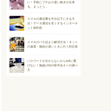
い！手軽にプチお小遣い稼ぎが出来
る、まっとう...
スマホの通信費を半分以下にする方
法！データ通信を安くするインターネ
ット節約術
スマホのパケ詰まり解消方法！ネット
の速度・接続が遅いときに行う対応策
パスワードが分からないからwifiに繋
げない！無線LANの暗号化キーの調べ
方