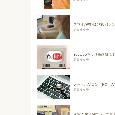
スマホが異様に熱い！バ
武田ゆう子
Youtubeをより高画質
武田ゆう子
ノートパソコン（PC）
武田ゆう子
充電の減りが早い！スマ