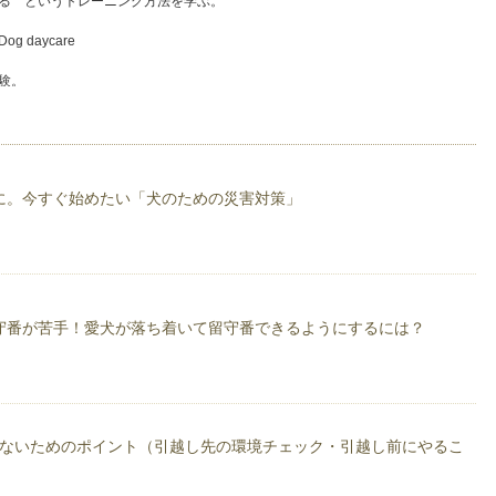
る というトレーニング方法を学ぶ。
 daycare
験。
ー 神奈川担当として活動中。
ー教室、相談会を担当。
al Science(Vancouver, Canada)卒業
に。今すぐ始めたい「犬のための災害対策」
 動物看護師
れのシェルティー。
守番が苦手！愛犬が落ち着いて留守番できるようにするには？
しないためのポイント（引越し先の環境チェック・引越し前にやるこ
）