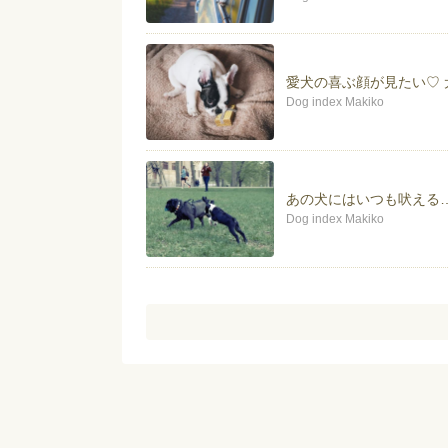
愛犬の喜ぶ顔が見たい♡
Dog index Makiko
あの犬にはいつも吠える
Dog index Makiko