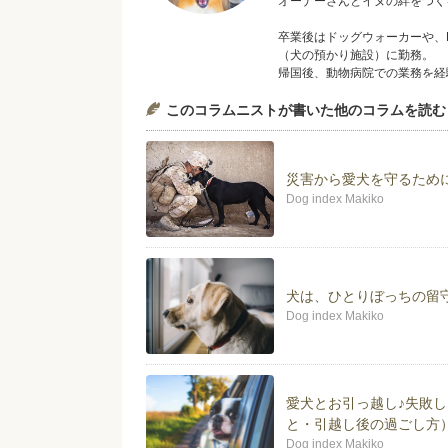
オーナーさんとイヌの絆をつく
卒業後はドッグウォーカーや、Dog
（犬の預かり施設）に勤務。
帰国後、動物病院での業務を経
Dog indexドッグトレーナ
このコラムニストが書いた他のコラムを読む
神奈川県内の動物病院にてパピ
＊College of Canine Behavior
災害から愛犬を守るため
＊動物看護師統一認定機構認定
＊愛玩動物飼養管理士
Dog index Makiko
＊愛犬飼育管理士
パートナー犬は、2011年生ま
Kiitos（キートス）♂です。
犬は、ひとりぼっちの留
Dog index Makiko
愛犬とお引っ越し♪失敗
と・引越し後の過ごし方
Dog index Makiko