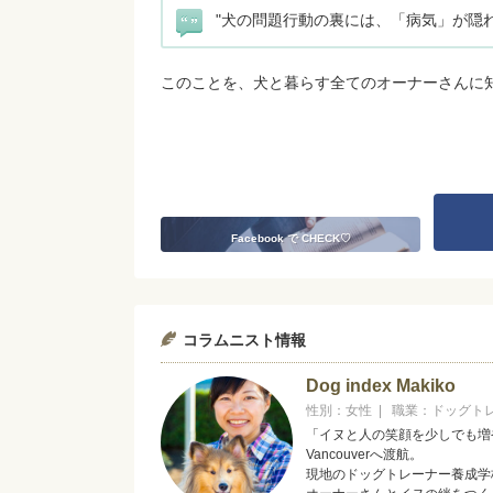
"犬の問題行動の裏には、「病気」が隠
このことを、犬と暮らす全てのオーナーさんに
Facebook で CHECK♡
コラムニスト情報
Dog index Makiko
性別：女性 | 職業：ドッグト
「イヌと人の笑顔を少しでも増
Vancouverへ渡航。
現地のドッグトレーナー養成学