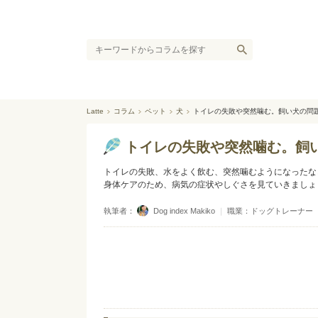
Latte
コラム
ペット
犬
トイレの失敗や突然噛む。飼い犬の問
トイレの失敗や突然噛む。飼
トイレの失敗、水をよく飲む、突然噛むようになったな
身体ケアのため、病気の症状やしぐさを見ていきましょ
執筆者：
Dog index Makiko
｜
職業：ドッグトレーナー