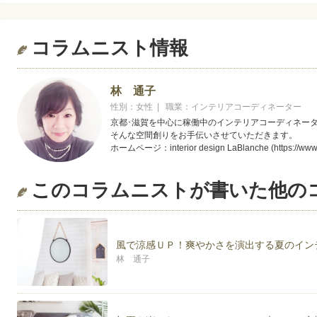
コラムニスト情報
林 通子
性別：女性 | 職業：インテリアコーディネーター
京都･滋賀を中心に稼働中のインテリアコーディネー
そんな空間創りをお手伝いさせていただきます。
ホームページ：interior design LaBlanche (https://www.
このコラムニストが書いた他の
風で涼感ＵＰ！爽やかさを演出する夏のイン
林 通子