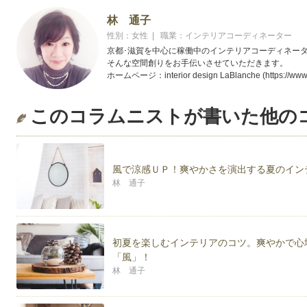
林 通子
性別：女性 | 職業：インテリアコーディネーター
京都･滋賀を中心に稼働中のインテリアコーディネー
そんな空間創りをお手伝いさせていただきます。
ホームページ：interior design LaBlanche (https://www.
このコラムニストが書いた他の
風で涼感ＵＰ！爽やかさを演出する夏のイン
林 通子
初夏を楽しむインテリアのコツ。爽やかで心
「風」！
林 通子