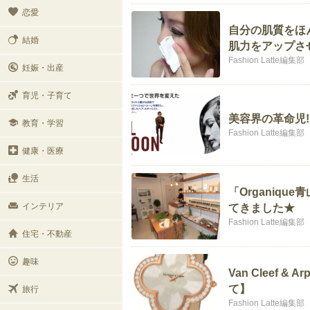
恋愛
自分の肌質をほ
結婚
肌力をアップさ
Fashion Latte編集部
妊娠・出産
育児・子育て
美容界の革命児
教育・学習
Fashion Latte編集部
健康・医療
生活
「Organiq
インテリア
てきました★
Fashion Latte編集部
住宅・不動産
趣味
Van Cleef & A
て】
旅行
Fashion Latte編集部