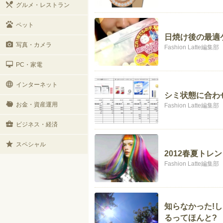
グルメ・レストラン
ペット
日焼け後の最適
写真・カメラ
Fashion Latte編集部
PC・家電
インターネット
シミ状態に合わ
お金・資産運用
Fashion Latte編集部
ビジネス・経済
スペシャル
2012春夏トレ
Fashion Latte編集部
知らなかった!
るってほんと?