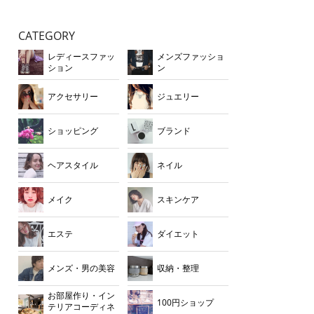
CATEGORY
レディースファッ
メンズファッショ
ション
ン
アクセサリー
ジュエリー
ショッピング
ブランド
ヘアスタイル
ネイル
メイク
スキンケア
エステ
ダイエット
メンズ・男の美容
収納・整理
お部屋作り・イン
100円ショップ
テリアコーディネ