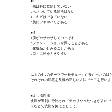
■３
○肌は特に乾燥していない
○べたついている箇所はない
○ニキビはできていない
○肌にツヤやハリがある
■４
○肌がカサカサしてつっぱる
○ファンデーションが浮くことがある
○化粧品がしみることがある
○口元に粉をふきやすい
以上の4つのテーマで一番チェックが多かったのは
それぞれの肌質を見極め正しい方法でケアを行いま
■１→脂性肌
皮脂が過剰に分泌されてテカリやべたつきが多いで
ュなどで皮脂を抑えましょう。