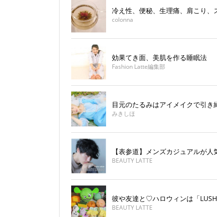
冷え性、便秘、生理痛、肩こり、
colonna
効果てき面、美肌を作る睡眠法
Fashion Latte編集部
目元のたるみはアイメイクで引き
みきしほ
【表参道】メンズカジュアルが人
BEAUTY LATTE
彼や友達と♡ハロウィンは「LUS
BEAUTY LATTE