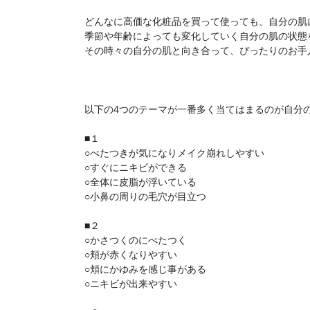
どんなに高価な化粧品を買って使っても、自分の肌
季節や年齢によっても変化していく自分の肌の状態
その時々の自分の肌と向き合って、ぴったりのお手
以下の4つのテーマが一番多く当てはまるのが自分
■１
○べたつきが気になりメイク崩れしやすい
○すぐにニキビができる
○全体に皮脂が浮いている
○小鼻の周りの毛穴が目立つ
■２
○かさつくのにべたつく
○頬が赤くなりやすい
○頬にかゆみを感じ事がある
○ニキビが出来やすい