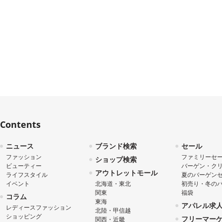
Contents
ニュース
ブランド検索
セール
ファッション
ファミリーセ
ショップ検索
ビューティー
バーゲン・ク
アウトレットモール
ライフスタイル
夏のバーゲン
イベント
北海道・東北
初売り・冬の
関東
福袋
コラム
東海
アパレル求
レディースファッション
北陸・甲信越
ショッピング
フリーマー
関西・近畿