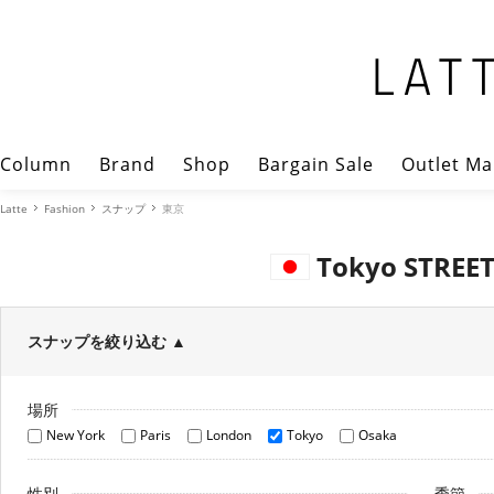
Column
Brand
Shop
Bargain Sale
Outlet Ma
Latte
Fashion
スナップ
東京
Tokyo STREE
スナップを絞り込む
▲
場所
New York
Paris
London
Tokyo
Osaka
性別
季節