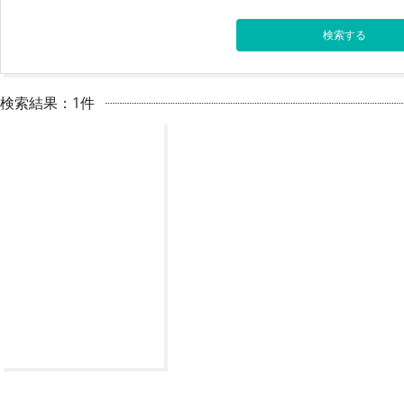
検索結果：1件