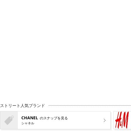
ストリート人気ブランド
CHANEL
のスナップを見る
シャネル