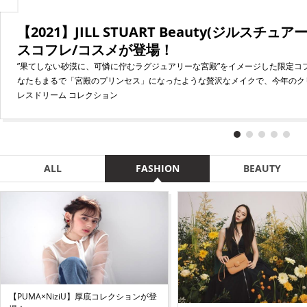
evi
【2021】JILL STUART Beauty(ジル
フェンディ（FENDI）、体験型の謎解きプロジェ
ピーチ・ジョン、ノンワイヤーブラに革命。「
スコフレ/コスメが登場！
【PUMA×NiziU】厚底コレクションが登場！
PAN.comと制作、公開中
トノンワイヤーブラ誕生
チャールズアンドキースのアンバサダーにKrys
”果てしない砂漠に、可憐に佇むラグジュアリーな宮殿”をイメージした限定コ
人気ガールズグループ「NiziU(ニジュー)」とスポーツブランド「PUMA(プーマ)
フェンディ（FENDI）が、2017年9月13日（水）伊勢丹新宿店本館1階＝ザ・
ピーチ・ジョンから、“どこまでもストレスフリーな身のこなし”が旬のトレン
チャールズ アンド キース ジャパン（CHARLES & KEITH JAPAN）は、ブ
なたもまるで「宮殿のプリンセス」になったような贅沢なメイクで、今年のクリ
MA(プーマ)の厚底スニーカーを履きこなします。 厚底スニーカーを通して
新作コレクションを一堂に集めたポップアップイベント「F IS FENDI（エフ
い”というニーズを叶えた、新作「バルコネットノンワイヤーブラ」が誕生。 
（クリスタル）さんを起⽤。 2022年2⽉3⽇（⽊）より、Krystal（クリス
レスドリーム コレクション
色も変わる。これま
催に先がけ、WWD JAPA
クダけど盛れる バルコネットノンワイヤーブラ」
キャ
ALL
FASHION
BEAUTY
【PUMA×NiziU】厚底コレクションが登