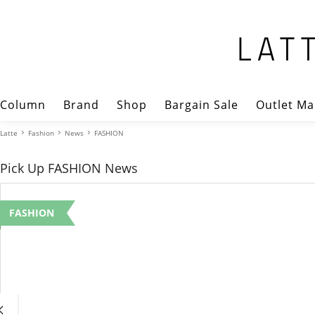
Column
Brand
Shop
Bargain Sale
Outlet Ma
Latte
Fashion
News
FASHION
Pick Up FASHION News
FASHION
us