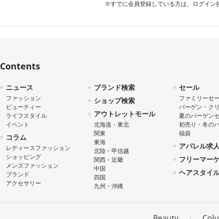
※すでに会員登録している方は、ログイン
2015年 夏のバーゲンセール
2015年 初売り・福袋・バーゲンセール
2014年 夏のバーゲンセール
Contents
ニュース
ブランド検索
セール
ファッション
ファミリーセ
ショップ検索
ビューティー
バーゲン・ク
アウトレットモール
ライフスタイル
夏のバーゲン
イベント
北海道・東北
初売り・冬の
関東
福袋
コラム
東海
アパレル求
レディースファッション
北陸・甲信越
ショッピング
フリーマー
関西・近畿
メンズファッション
中国
ヘアスタイ
ブランド
四国
アクセサリー
九州・沖縄
Beauty
Col