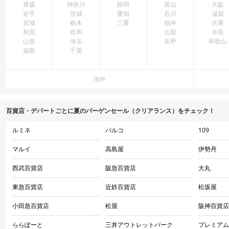
青森
神奈川
静岡
富山
大阪
岩手
茨城
愛知
石川
滋賀
宮城
栃木
三重
福井
兵庫
秋田
群馬
山梨
奈良
山形
埼玉
長野
和歌山
福島
千葉
海外
百貨店・デパートごとに夏のバーゲンセール（クリアランス）をチェック！
ルミネ
パルコ
109
マルイ
高島屋
伊勢丹
西武百貨店
阪急百貨店
大丸
東急百貨店
近鉄百貨店
松坂屋
小田急百貨店
松屋
阪神百貨店
ららぽーと
三井アウトレットパーク
プレミアム