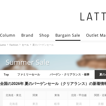
Column
Brand
Shop
Bargain Sale
Outlet Ma
Latte
Fashion
セール
夏のバーゲンセール
Summer Sale
Top
ファミリーセール
バーゲン・クリアランス・催事
夏の
全国の2026年 夏のバーゲンセール（クリアランス）の新着情
北海道・東北
関東
東海
北陸・甲信越
関西・近
北海道
東京
岐阜
新潟
京都