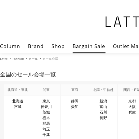
Column
Brand
Shop
Bargain Sale
Outlet Ma
Latte
Fashion
セール
セール会場
全国のセール会場一覧
北海道・東北
関東
東海
北陸・甲信越
関西・近
北海道
東京
静岡
新潟
京都
宮城
神奈川
愛知
富山
大阪
茨城
石川
兵庫
栃木
長野
群馬
埼玉
千葉