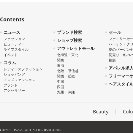
Contents
ニュース
ブランド検索
セール
ファッション
ファミリーセ
ショップ検索
ビューティー
バーゲン・ク
アウトレットモール
ライフスタイル
夏のバーゲン
イベント
北海道・東北
初売り・冬の
関東
福袋
コラム
東海
アパレル求
レディースファッション
北陸・甲信越
ショッピング
フリーマー
関西・近畿
メンズファッション
中国
ヘアスタイ
ブランド
四国
アクセサリー
九州・沖縄
Beauty
Col
COPYRIGHTS 2026 LATTE. ALL RIGHTS RESERVED.