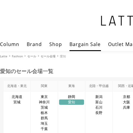
Column
Brand
Shop
Bargain Sale
Outlet Ma
Latte
Fashion
セール
セール会場
愛知
愛知のセール会場一覧
北海道・東北
関東
東海
北陸・甲信越
関西・近
北海道
東京
静岡
新潟
京都
宮城
神奈川
愛知
富山
大阪
茨城
石川
兵庫
栃木
長野
群馬
埼玉
千葉