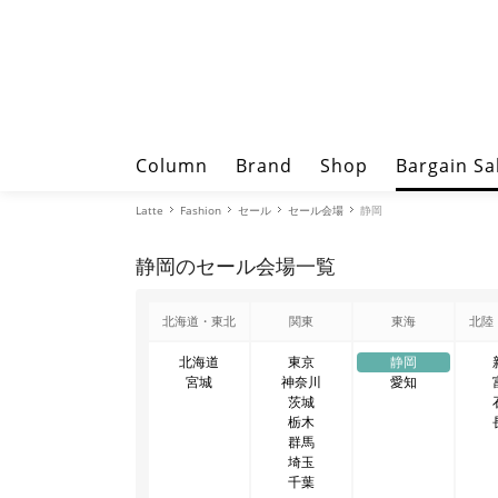
Column
Brand
Shop
Bargain Sa
Latte
Fashion
セール
セール会場
静岡
静岡のセール会場一覧
北海道・東北
関東
東海
北陸
北海道
東京
静岡
宮城
神奈川
愛知
茨城
栃木
群馬
埼玉
千葉