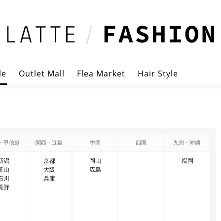
le
Outlet Mall
Flea Market
Hair Style
・甲信越
関西・近畿
中国
四国
九州・沖縄
新潟
京都
岡山
福岡
富山
大阪
広島
石川
兵庫
長野