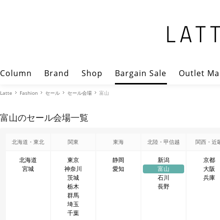
Column
Brand
Shop
Bargain Sale
Outlet Ma
Latte
Fashion
セール
セール会場
富山
富山のセール会場一覧
北海道・東北
関東
東海
北陸・甲信越
関西・近
北海道
東京
静岡
新潟
京都
宮城
神奈川
愛知
富山
大阪
茨城
石川
兵庫
栃木
長野
群馬
埼玉
千葉