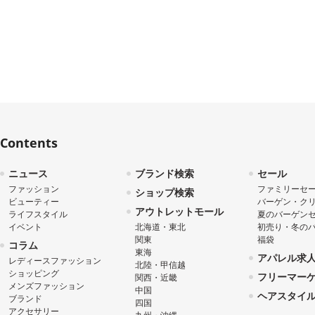
Contents
ニュース
ブランド検索
セール
ファッション
ファミリーセ
ショップ検索
ビューティー
バーゲン・ク
アウトレットモール
ライフスタイル
夏のバーゲン
イベント
北海道・東北
初売り・冬の
関東
福袋
コラム
東海
アパレル求
レディースファッション
北陸・甲信越
ショッピング
フリーマー
関西・近畿
メンズファッション
中国
ヘアスタイ
ブランド
四国
アクセサリー