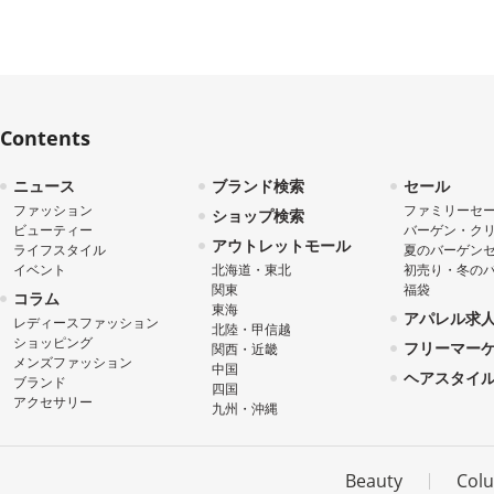
Contents
ニュース
ブランド検索
セール
ファッション
ファミリーセ
ショップ検索
ビューティー
バーゲン・ク
アウトレットモール
ライフスタイル
夏のバーゲン
イベント
北海道・東北
初売り・冬の
関東
福袋
コラム
東海
アパレル求
レディースファッション
北陸・甲信越
ショッピング
フリーマー
関西・近畿
メンズファッション
中国
ヘアスタイ
ブランド
四国
アクセサリー
九州・沖縄
Beauty
Col