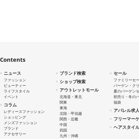
Contents
ニュース
ブランド検索
セール
ファッション
ファミリーセ
ショップ検索
ビューティー
バーゲン・ク
アウトレットモール
ライフスタイル
夏のバーゲン
イベント
北海道・東北
初売り・冬の
関東
福袋
コラム
東海
アパレル求
レディースファッション
北陸・甲信越
ショッピング
フリーマー
関西・近畿
メンズファッション
中国
ヘアスタイ
ブランド
四国
アクセサリー
九州・沖縄