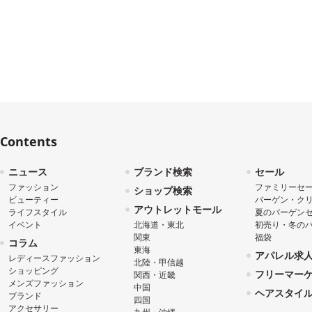
Contents
ニュース
ブランド検索
セール
ファッション
ファミリーセ
ショップ検索
ビューティー
バーゲン・ク
アウトレットモール
ライフスタイル
夏のバーゲン
イベント
北海道・東北
初売り・冬の
関東
福袋
コラム
東海
アパレル求
レディースファッション
北陸・甲信越
ショッピング
フリーマー
関西・近畿
メンズファッション
中国
ヘアスタイ
ブランド
四国
アクセサリー