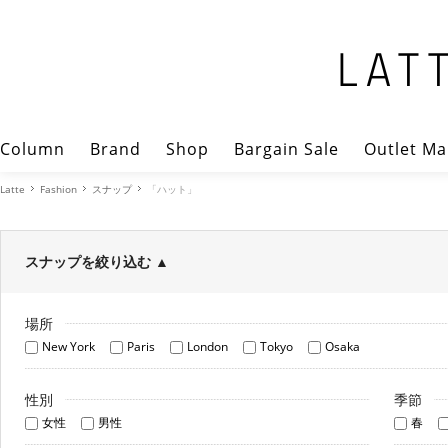
Column
Brand
Shop
Bargain Sale
Outlet Ma
Latte
Fashion
スナップ
「ハット」
スナップを絞り込む
▲
場所
New York
Paris
London
Tokyo
Osaka
性別
季節
女性
男性
春