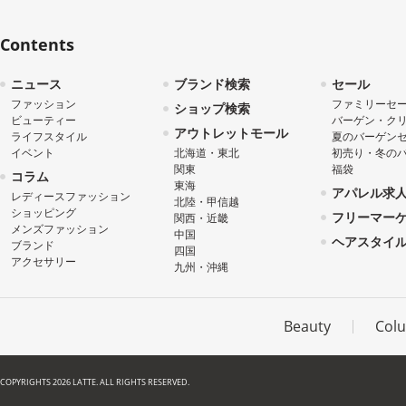
Contents
ニュース
ブランド検索
セール
ファッション
ファミリーセ
ショップ検索
ビューティー
バーゲン・ク
アウトレットモール
ライフスタイル
夏のバーゲン
イベント
北海道・東北
初売り・冬の
関東
福袋
コラム
東海
アパレル求
レディースファッション
北陸・甲信越
ショッピング
フリーマー
関西・近畿
メンズファッション
中国
ヘアスタイ
ブランド
四国
アクセサリー
九州・沖縄
Beauty
Col
COPYRIGHTS 2026 LATTE. ALL RIGHTS RESERVED.