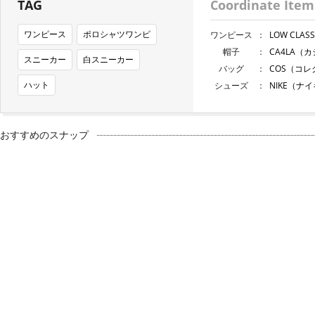
TAG
Coordinate Item
ワンピース
ポロシャツワンピ
ワンピース
：
LOW CLA
帽子
：
CA4LA（
スニーカー
白スニーカー
バッグ
：
COS（コ
ハット
シューズ
：
NIKE（ナ
おすすめのスナップ