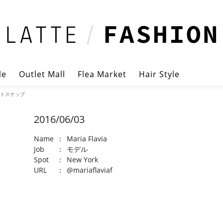
le
Outlet Mall
Flea Market
Hair Style
リートスナップ
2016/06/03
Name
：
Maria Flavia
Job
：
モデル
Spot
：
New York
URL
：
@mariaflaviaf