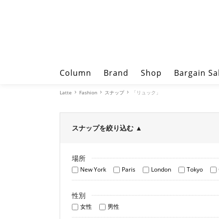
Column
Brand
Shop
Bargain Sa
Latte
Fashion
スナップ
「リュック」
スナップを絞り込む
▲
場所
New York
Paris
London
Tokyo
性別
女性
男性