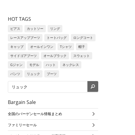
HOT TAGS
ピアス
カットソー
リング
レースアップブーツ
トートバッグ
ロングコート
キャップ
オールインワン
Tシャツ
帽子
サイドゴアブーツ
オールブラック
スウェット
Gジャン
モデル
ハット
ネックレス
パンツ
リュック
ブーツ
Bargain Sale
全国のバーゲンセール情報まとめ
ファミリーセール