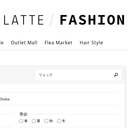
le
Outlet Mall
Flea Market
Hair Style
Osaka
季節
春
夏
秋
冬