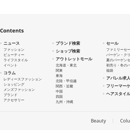
Contents
ニュース
ブランド検索
セール
ファッション
ファミリーセ
ショップ検索
ビューティー
バーゲン・ク
アウトレットモール
ライフスタイル
夏のバーゲン
イベント
北海道・東北
初売り・冬の
関東
福袋
コラム
東海
アパレル求
レディースファッション
北陸・甲信越
ショッピング
フリーマー
関西・近畿
メンズファッション
中国
ヘアスタイ
ブランド
四国
アクセサリー
九州・沖縄
Beauty
Col