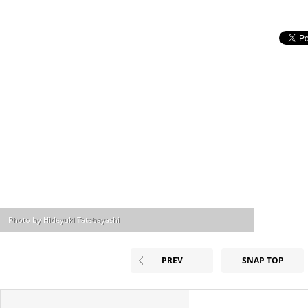
Photo by Hideyuki Tatebayashi
PREV
SNAP TOP