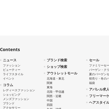
Contents
ニュース
ブランド検索
セール
ファッション
ファミリーセ
ショップ検索
ビューティー
バーゲン・ク
アウトレットモール
ライフスタイル
夏のバーゲン
イベント
北海道・東北
初売り・冬の
関東
福袋
コラム
東海
アパレル求
レディースファッション
北陸・甲信越
ショッピング
フリーマー
関西・近畿
メンズファッション
中国
ヘアスタイ
ブランド
四国
アクセサリー