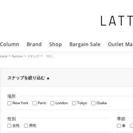
Column
Brand
Shop
Bargain Sale
Outlet Ma
Latte
Fashion
スナップ
「時計」
スナップを絞り込む
▲
場所
New York
Paris
London
Tokyo
Osaka
性別
季節
女性
男性
春