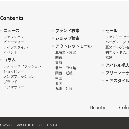
Contents
ニュース
ブランド検索
セール
ファッション
ファミリーセ
ショップ検索
ビューティー
バーゲン・ク
アウトレットモール
ライフスタイル
夏のバーゲン
イベント
北海道・東北
初売り・冬の
関東
福袋
コラム
東海
アパレル求
レディースファッション
北陸・甲信越
ショッピング
フリーマー
関西・近畿
メンズファッション
中国
ヘアスタイ
ブランド
四国
アクセサリー
九州・沖縄
Beauty
Col
COPYRIGHTS 2026 LATTE. ALL RIGHTS RESERVED.