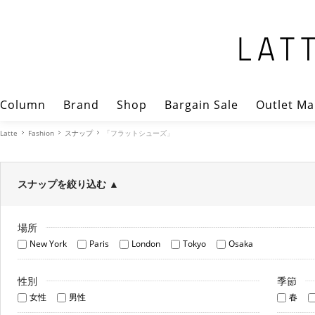
Column
Brand
Shop
Bargain Sale
Outlet Ma
Latte
Fashion
スナップ
「フラットシューズ」
スナップを絞り込む
▲
場所
New York
Paris
London
Tokyo
Osaka
性別
季節
女性
男性
春