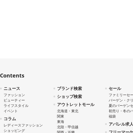
Contents
ニュース
ブランド検索
セール
ファッション
ファミリーセ
ショップ検索
ビューティー
バーゲン・ク
アウトレットモール
ライフスタイル
夏のバーゲン
イベント
北海道・東北
初売り・冬の
関東
福袋
コラム
東海
アパレル求
レディースファッション
北陸・甲信越
ショッピング
フリーマー
関西・近畿