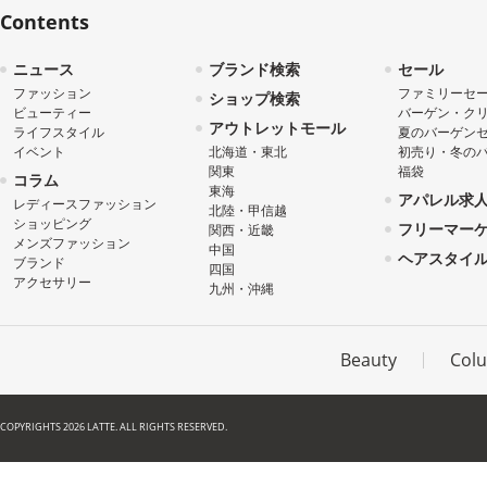
Contents
ニュース
ブランド検索
セール
ファッション
ファミリーセ
ショップ検索
ビューティー
バーゲン・ク
アウトレットモール
ライフスタイル
夏のバーゲン
イベント
北海道・東北
初売り・冬の
関東
福袋
コラム
東海
アパレル求
レディースファッション
北陸・甲信越
ショッピング
フリーマー
関西・近畿
メンズファッション
中国
ヘアスタイ
ブランド
四国
アクセサリー
九州・沖縄
Beauty
Col
COPYRIGHTS 2026 LATTE. ALL RIGHTS RESERVED.