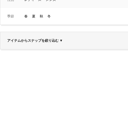
季節
春
夏
秋
冬
アイテムからスナップを絞り込む
▼