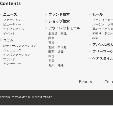
Contents
ニュース
ブランド検索
セール
ファッション
ファミリーセ
ショップ検索
ビューティー
バーゲン・ク
アウトレットモール
ライフスタイル
夏のバーゲン
イベント
北海道・東北
初売り・冬の
関東
福袋
コラム
東海
アパレル求
レディースファッション
北陸・甲信越
ショッピング
フリーマー
関西・近畿
メンズファッション
中国
ヘアスタイ
ブランド
四国
アクセサリー
九州・沖縄
Beauty
Col
COPYRIGHTS 2026 LATTE. ALL RIGHTS RESERVED.