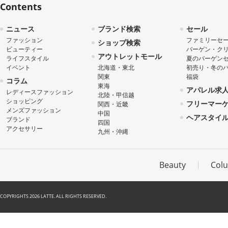
Contents
ニュース
ブランド検索
セール
ファッション
ファミリーセ
ショップ検索
ビューティー
バーゲン・ク
アウトレットモール
ライフスタイル
夏のバーゲン
イベント
北海道・東北
初売り・冬の
関東
福袋
コラム
東海
アパレル求
レディースファッション
北陸・甲信越
ショッピング
フリーマー
関西・近畿
メンズファッション
中国
ヘアスタイ
ブランド
四国
アクセサリー
九州・沖縄
Beauty
Col
COPYRIGHTS 2026 LATTE. ALL RIGHTS RESERVED.