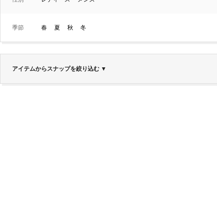
季節
春
夏
秋
冬
アイテムからスナップを絞り込む
▼