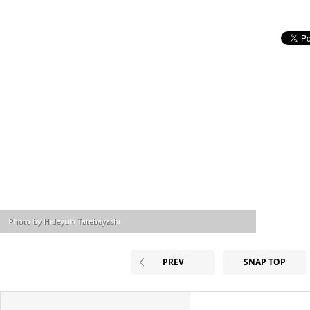
Photo by Hideyuki Tatebayashi
PREV
SNAP TOP