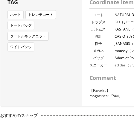
TAG
Coordinate Item
ハット
トレンチコート
コート
：
NATURA
トップス
：
GU（ジー
トートバッグ
ボトムス
：
KASTAN
タートルネックニット
時計
：
CASIO（
帽子
：
JEANASi
ワイドパンツ
メガネ
：
moussy
バッグ
：
Adam et
スニーカー
：
adidas
Comment
【Favorite】
magazines: 『Vivi』
おすすめのスナップ