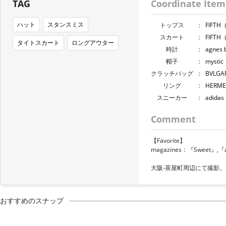
TAG
Coordinate Item
ハット
スタンスミス
トップス
：
FIFT
スカート
：
FIFT
タイトスカート
ロングアウター
時計
：
agne
帽子
：
myst
クラッチバッグ
：
BVLG
リング
：
HERM
スニーカー
：
adid
Comment
【Favorite】
magazines：『Sweet』,『a
大阪-茶屋町周辺にて撮影。
おすすめのスナップ