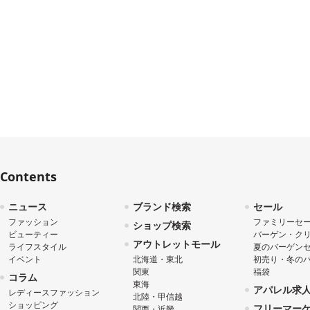
Contents
ニュース
ブランド検索
セール
ファッション
ファミリーセ
ショップ検索
ビューティー
バーゲン・ク
アウトレットモール
ライフスタイル
夏のバーゲン
イベント
北海道・東北
初売り・冬の
関東
福袋
コラム
東海
アパレル求
レディースファッション
北陸・甲信越
ショッピング
フリーマー
関西・近畿