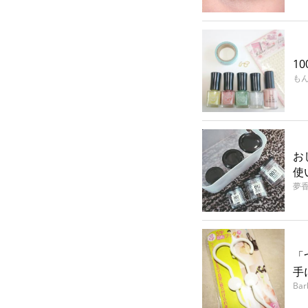
1
も
お
使
夢
「
手
Bar