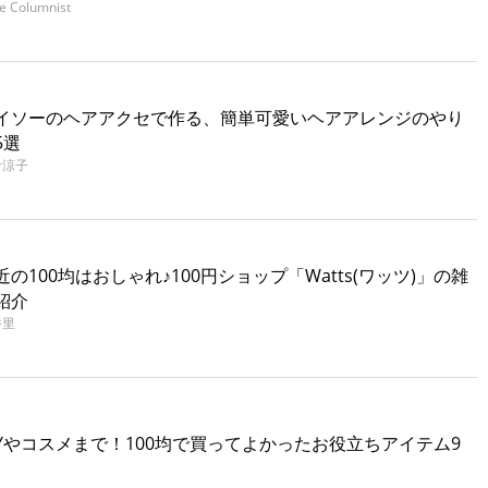
te Columnist
イソーのヘアアクセで作る、簡単可愛いヘアアレンジのやり
5選
倉涼子
近の100均はおしゃれ♪100円ショップ「Watts(ワッツ)」の雑
紹介
香里
IYやコスメまで！100均で買ってよかったお役立ちアイテム9