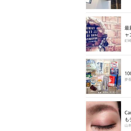
最
ャ
釘
1
夢
C
も
山