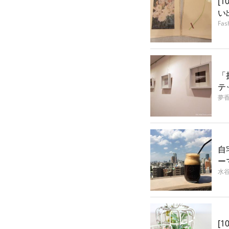
[
い
Fas
「
テ
夢
自
ー
水
[