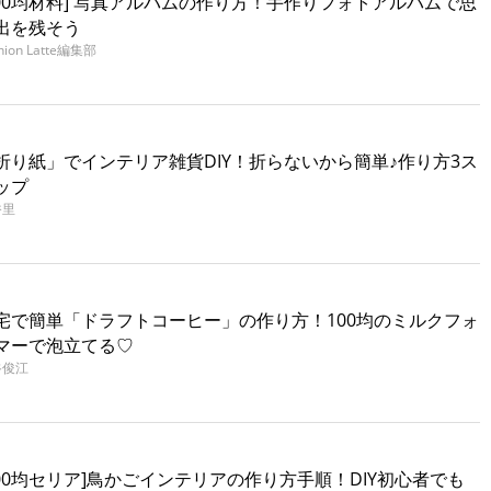
100均材料] 写真アルバムの作り方！手作りフォトアルバムで思
出を残そう
hion Latte編集部
折り紙」でインテリア雑貨DIY！折らないから簡単♪作り方3ス
ップ
香里
宅で簡単「ドラフトコーヒー」の作り方！100均のミルクフォ
マーで泡立てる♡
谷俊江
100均セリア]鳥かごインテリアの作り方手順！DIY初心者でも