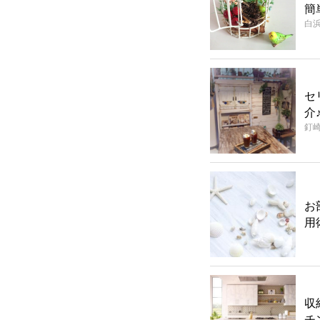
簡
白
セ
介
釘
お
用
収
チ