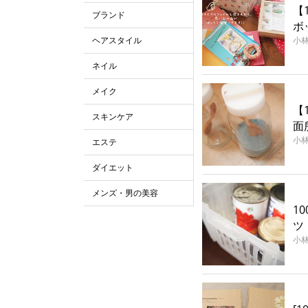
【
ブランド
ボ
ヘアスタイル
小
ネイル
メイク
【
スキンケア
面
小
エステ
ダイエット
メンズ・男の美容
1
ツ
小