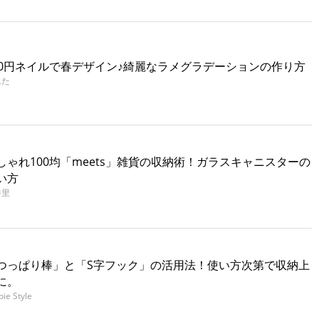
00円ネイルで春デザイン♪綺麗なラメグラデーションの作り方
んた
しゃれ100均「meets」雑貨の収納術！ガラスキャニスターの
い方
香里
つっぱり棒」と「S字フック」の活用法！使い方次第で収納上
に。
bie Style