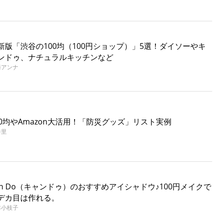
新版「渋谷の100均（100円ショップ）」5選！ダイソーやキ
ンドゥ、ナチュラルキッチンなど
崎アンナ
00均やAmazon大活用！「防災グッズ」リスト実例
香里
an Do（キャンドゥ）のおすすめアイシャドウ♪100円メイクで
デカ目は作れる。
本小枝子