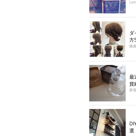
Lat
ダ
方
鎌
最
貨
夢
D
選