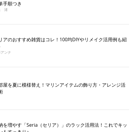
単手順つき
浜 渚
リアのおすすめ雑貨はコレ！100均DIYやリメイク活用例も紹
♪
崎アンナ
部屋を夏に模様替え！マリンアイテムの飾り方・アレンジ活
術
納を増やす「Seria（セリア）」のラック活用法！これでキッ
ンもすっきり♪