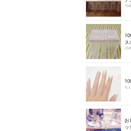
川
1
ス
川
1
も
お
ッ