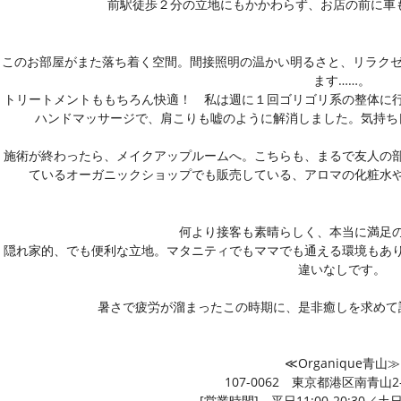
前駅徒歩２分の立地にもかかわらず、お店の前に車
このお部屋がまた落ち着く空間。間接照明の温かい明るさと、リラクゼ
ます……。
トリートメントももちろん快適！ 私は週に１回ゴリゴリ系の整体に
ハンドマッサージ
で、肩こりも嘘のように解消しました。気持ち
施術が終わったら、メイクアップルームへ。こちらも、まるで友人の
ているオーガニックショップでも販売している、アロマの化粧水
何より接客も素晴らしく、本当に満足
隠れ家的、でも便利な立地。マタニティでもママでも通える環境もあ
違いなしです。
暑さで疲労が溜まったこの時期に、是非癒しを求めて
≪Organique青山≫
107-0062 東京都港区南青山2-
[営業時間] 平日11:00-20:30／土日祝