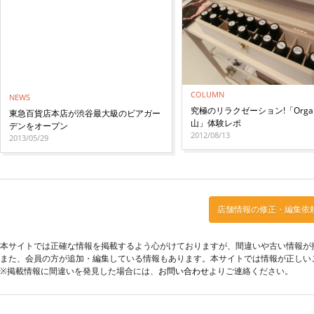
COLUMN
NEWS
究極のリラクゼーション!「Organ
東急百貨店本店が渋谷最大級のビアガー
山」体験レポ
デンをオープン
2012/08/13
2013/05/29
店舗情報の修正・編集依
本サイトでは正確な情報を掲載するよう心がけておりますが、間違いや古い情報が
また、会員の方が追加・編集している情報もあります。本サイトでは情報が正しい
※掲載情報に間違いを発見した場合には、
お問い合わせ
よりご連絡ください。