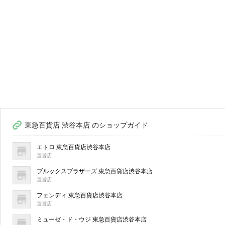
東急百貨店 渋谷本店 のショップガイド
エトロ 東急百貨店渋谷本店
直営店
ブルックスブラザーズ 東急百貨店渋谷本店
直営店
フェンディ 東急百貨店渋谷本店
直営店
ミューゼ・ド・ウジ 東急百貨店渋谷本店