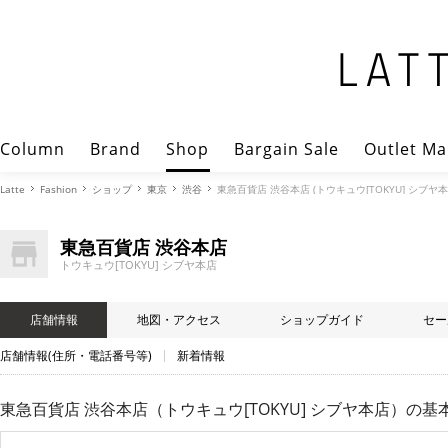
Column
Brand
Shop
Bargain Sale
Outlet Ma
Latte
Fashion
ショップ
東京
渋谷
東急百貨店 渋谷本店 (トウキュウ[TOKYU] シブヤ
東急百貨店 渋谷本店
トウキュウ[TOKYU] シブヤ本店
店舗情報
地図・アクセス
ショップガイド
セー
店舗情報(住所・電話番号等)
新着情報
東急百貨店 渋谷本店（トウキュウ[TOKYU] シブヤ本店）
の基