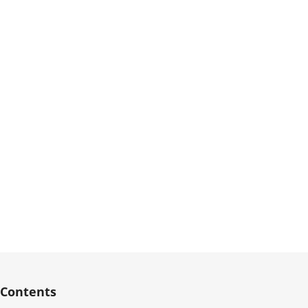
Contents