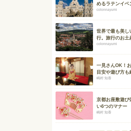
めるラテンイベ
colonnayumi
世界で最も美し
行。旅行のお土
colonnayumi
一見さんOK！
目安や遊び方も
嶋村 知香
京都お座敷遊び
い6つのマナー
嶋村 知香