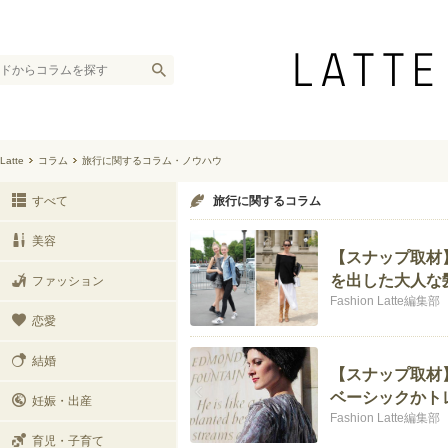
Latte
コラム
旅行に関するコラム・ノウハウ
すべて
旅行に関するコラム
美容
【スナップ取材
を出した大人な
ファッション
Fashion Latte編集部
恋愛
結婚
【スナップ取材
ベーシックかト
妊娠・出産
Fashion Latte編集部
育児・子育て