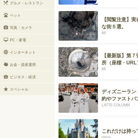
グルメ・レストラン
ペット
【閲覧注意】実
な街５選。
写真・カメラ
MI
PC・家電
インターネット
【最新版】第７
所（座標・URL
お金・資産運用
MI
ビジネス・経済
スペシャル
ディズニーラン
約やファストパス
LATTE COLUMN
これだけは持っ
sihpo