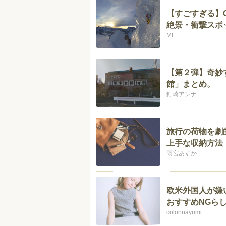
【すごすぎる】G
絶景・衝撃スポ
MI
【第２弾】奇妙
館」まとめ。
釘崎アンナ
旅行の荷物を劇
上手な収納方法
雨宮あすか
欧米外国人が嫌
おすすめNGら
colonnayumi