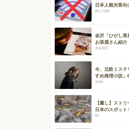
日本人観光客向け
田口 知枝
金沢「ひがし茶
お茶屋さん紹介
水谷俊江
今、北欧ミステ
すめ推理小説」
Yukki
【癒し】ストリ
日本のスポット
MI