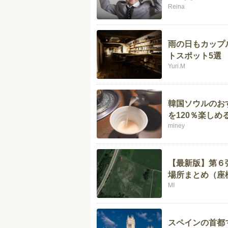
Reina
雨の日もカップ
トスポット5選
Yuri.M
韓国ソウルのお
を120％楽しめ
miney
【最新版】第６
場所まとめ（座
MI
スペインの首都