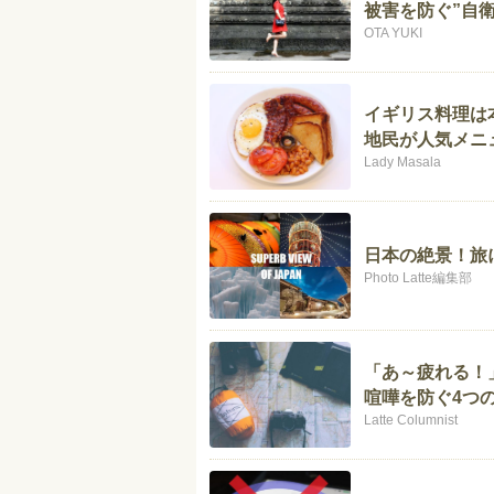
被害を防ぐ”自衛
OTA YUKI
イギリス料理は
地民が人気メニ
Lady Masala
日本の絶景！旅
Photo Latte編集部
「あ～疲れる！
喧嘩を防ぐ4つ
Latte Columnist