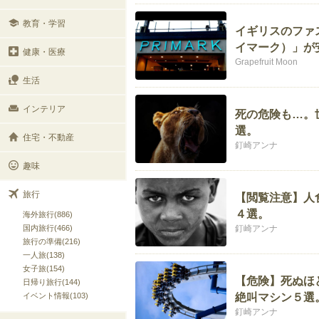
教育・学習
イギリスのファス
イマーク）」が
健康・医療
Grapefruit Moon
生活
インテリア
死の危険も…。
選。
住宅・不動産
釘崎アンナ
趣味
旅行
【閲覧注意】人
４選。
海外旅行(886)
国内旅行(466)
釘崎アンナ
旅行の準備(216)
一人旅(138)
女子旅(154)
【危険】死ぬほ
日帰り旅行(144)
イベント情報(103)
絶叫マシン５選
釘崎アンナ