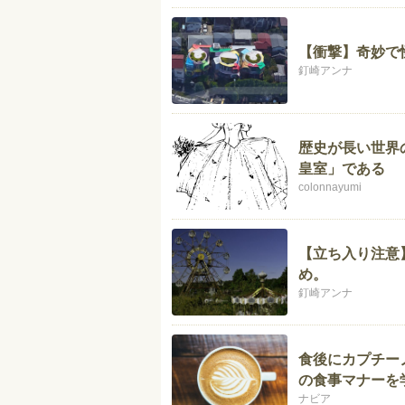
【衝撃】奇妙で
釘崎アンナ
歴史が長い世界
皇室」である
colonnayumi
【立ち入り注意
め。
釘崎アンナ
食後にカプチー
の食事マナーを
ナビア