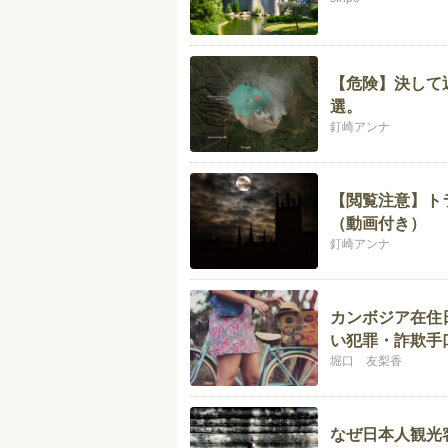
【危険】決して
選。
釘崎アンナ
【閲覧注意】ト
（動画付き）
釘崎アンナ
カンボジア在住
い犯罪・詐欺手
堀口 友梨香
なぜ日本人観光