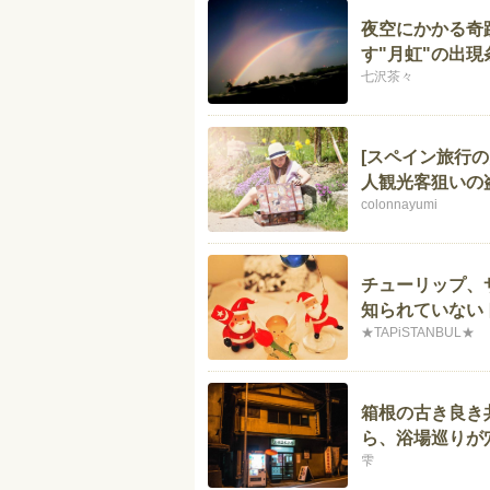
夜空にかかる奇
す"月虹"の出
七沢茶々
[スペイン旅行
人観光客狙いの
colonnayumi
チューリップ、
知られていない
★TAPiSTANBUL★
箱根の古き良き
ら、浴場巡りが
雫