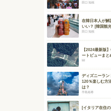
田口 知枝
在韓日本人が解
いい？ [韓国観
田口 知枝
【2024最新版
ートビューまと
MI
ディズニーラン
120％楽しむ
は？
平島裕希
[イタリア在住