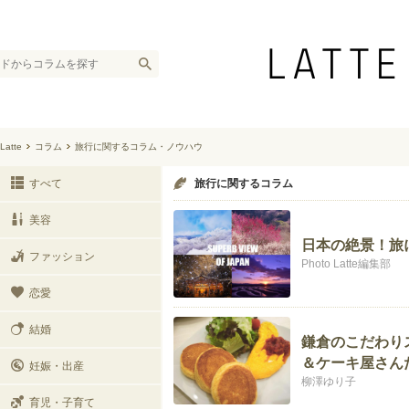
Latte
コラム
旅行に関するコラム・ノウハウ
すべて
旅行に関するコラム
美容
日本の絶景！旅
ファッション
Photo Latte編集部
恋愛
結婚
鎌倉のこだわり
＆ケーキ屋さん
妊娠・出産
柳澤ゆり子
育児・子育て