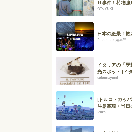
り事件！荷物強
OTA YUKI
日本の絶景！旅
Photo Latte編集部
イタリアの「馬
光スポット [イ
colonnayumi
[トルコ・カッ
注意事項・当日
Miiko