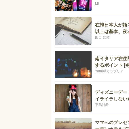
MI
在韓日本人が語る
以上は基本、夜
田口 知枝
南イタリア在住
するポイント [
Yumi＠カラブリア
ディズニーデー
イライラしない
平島裕希
ママへのプレゼ