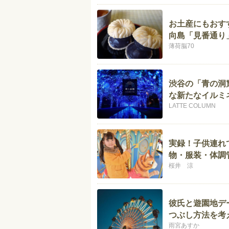
お土産にもおす
向島「見番通り
薄荷脳70
渋谷の「青の洞
な新たなイルミ
LATTE COLUMN
実録！子供連れ
物・服装・体調
桜井 涼
彼氏と遊園地デ
つぶし方法を考
雨宮あすか