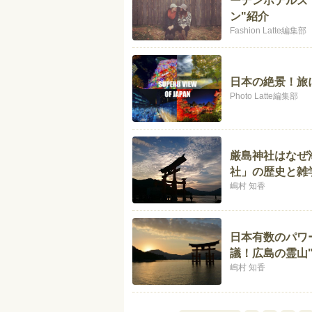
ーデンホテルズ"
ン"紹介
Fashion Latte編集部
日本の絶景！旅
Photo Latte編集部
厳島神社はなぜ
社」の歴史と雑
嶋村 知香
日本有数のパワ
議！広島の霊山
嶋村 知香