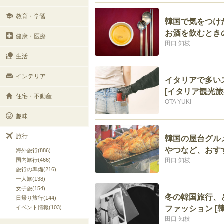
教育・学習
韓国で気をつけ
お酒を飲むとき
健康・医療
田口 知枝
生活
インテリア
イタリアで多い
[イタリア観光旅
住宅・不動産
OTA YUKI
趣味
旅行
韓国の屋台グル
やつなど、おす
海外旅行(886)
国内旅行(466)
田口 知枝
旅行の準備(216)
一人旅(138)
女子旅(154)
冬の韓国旅行、
日帰り旅行(144)
イベント情報(103)
ファッション [
田口 知枝