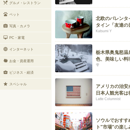
グルメ・レストラン
ペット
北欧のバレンタ
タイン「友達の
写真・カメラ
Katsumi Y
PC・家電
インターネット
栃木県奥鬼怒温
色、美味しい料
お金・資産運用
雫
ビジネス・経済
スペシャル
アメリカの治安
日本人観光客は
Latte Columnist
ソウルでおすす
ト"市場"の楽し