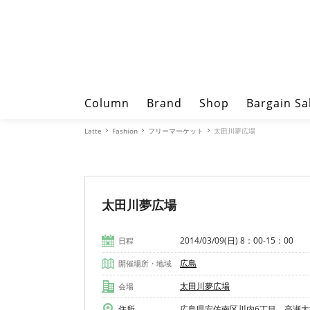
Column
Brand
Shop
Bargain Sa
Latte
Fashion
フリーマーケット
太田川夢広場
太田川夢広場
2014/03/09(日) 8：00-15：00
日程
広島
開催場所・地域
太田川夢広場
会場
住所
広島県安佐南区川内6丁目 高瀬