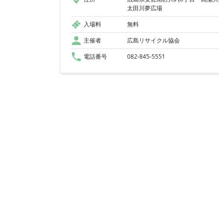
太田川夢広場
入場料
無料
主催者
広島リサイクル協会
電話番号
082-845-5551