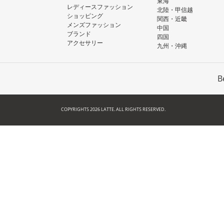
東海
レディースファッション
北陸・甲信越
ショッピング
関西・近畿
メンズファッション
中国
ブランド
四国
アクセサリー
九州・沖縄
B
COPYRIGHTS 2026 LATTE. ALL RIGHTS RESERVED.