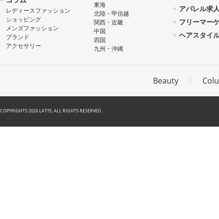
東海
アパレル求
レディースファッション
北陸・甲信越
ショッピング
フリーマー
関西・近畿
メンズファッション
中国
ヘアスタイ
ブランド
四国
アクセサリー
九州・沖縄
Beauty
Col
COPYRIGHTS 2026 LATTE. ALL RIGHTS RESERVED.