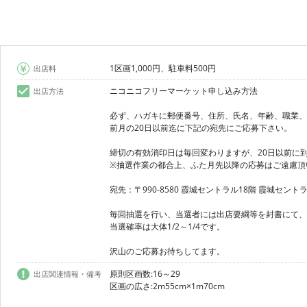
1区画1,000円、駐車料500円
出店料
ニコニコフリーマーケット申し込み方法
出店方法
必ず、ハガキに郵便番号、住所、氏名、年齢、職業、
前月の20日以前迄に下記の宛先にご応募下さい。
締切の有効消印日は毎回変わりますが、20日以前に
※抽選作業の都合上、ふた月先以降の応募はご遠慮頂
宛先：〒990-8580 霞城セントラル18階 霞城セン
毎回抽選を行い、当選者には出店要綱等を封書にて、
当選確率は大体1/2～1/4です。
沢山のご応募お待ちしてます。
原則区画数:16～29
出店関連情報・備考
区画の広さ:2m55cm×1m70cm