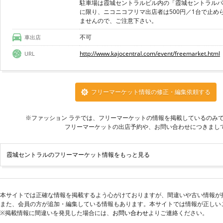
駐車場は霞城セントラルビル内の「霞城セントラルパ
に限り、ニコニコフリマ出店者は500円／1台で止
ませんので、ご注意下さい。
不可
車出店
http://www.kajocentral.com/event/freemarket.html
URL
フリーマーケット情報の修正・編集依頼する
※ファッション ラテでは、フリーマーケットの情報を掲載しているのみ
フリーマーケットの出店予約や、お問い合わせにつきまし
霞城セントラルのフリーマーケット情報をもっと見る
本サイトでは正確な情報を掲載するよう心がけておりますが、間違いや古い情報が
また、会員の方が追加・編集している情報もあります。本サイトでは情報が正しい
※掲載情報に間違いを発見した場合には、
お問い合わせ
よりご連絡ください。