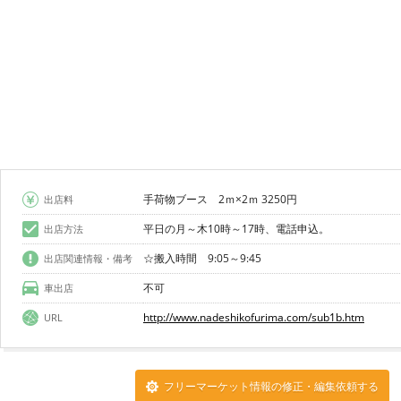
手荷物ブース 2ｍ×2ｍ 3250円
出店料
平日の月～木10時～17時、電話申込。
出店方法
☆搬入時間 9:05～9:45
出店関連情報・備考
不可
車出店
http://www.nadeshikofurima.com/sub1b.htm
URL
フリーマーケット情報の修正・編集依頼する