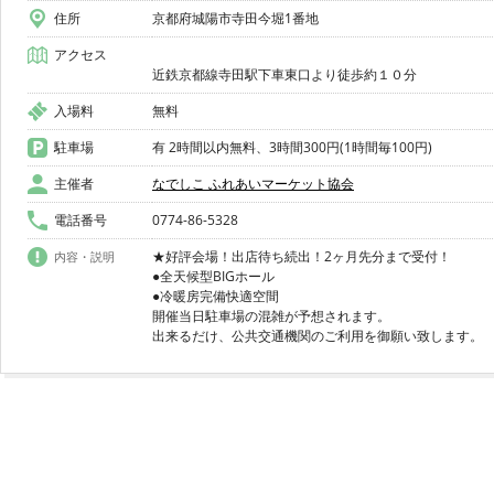
住所
京都府城陽市寺田今堀1番地
アクセス
入場料
無料
駐車場
有 2時間以内無料、3時間300円(1時間毎100円)
主催者
なでしこ ふれあいマーケット協会
電話番号
0774-86-5328
★好評会場！出店待ち続出！2ヶ月先分まで受付！
内容・説明
●全天候型BIGホール
●冷暖房完備快適空間
開催当日駐車場の混雑が予想されます。
出来るだけ、公共交通機関のご利用を御願い致します。