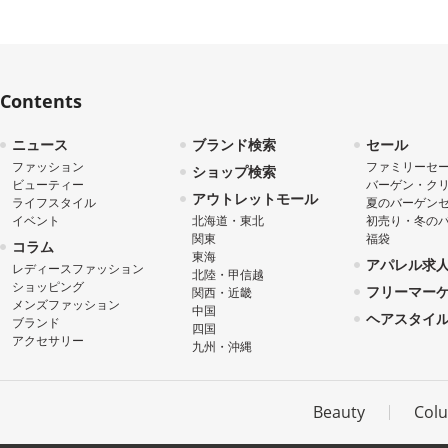
Contents
ニュース
ブランド検索
セール
ファッション
ファミリーセ
ショップ検索
ビューティー
バーゲン・ク
アウトレットモール
ライフスタイル
夏のバーゲン
イベント
北海道・東北
初売り・冬の
関東
福袋
コラム
東海
アパレル求
レディースファッション
北陸・甲信越
ショッピング
フリーマー
関西・近畿
メンズファッション
中国
ヘアスタイ
ブランド
四国
アクセサリー
九州・沖縄
Beauty
Col