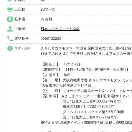
出店数
90ブース
駐車場
有 有料
主催者
日本スワップミート協会
電話番号
0663122220
さきしまコスモタワーで開催!屋内開催のため天候や日焼
内容・説明
3Fまでの吹き抜けで開放感は抜群!さきしまフェスの一環
【開 催 日】 12/12（日）
【開催時間】 11時～15時(予定)[屋内開催・雨天決行]
【入 場 料】 無料
【会 場】 大阪府咲洲庁舎(さきしまコスモタワー)フェ
(大阪市住之江区南港北1-14-16)
【交 通】 ニュートラム南港ポートタウン線「トレー
【駐 車 場】 さきしまコスモタワー地下駐車場(サイカパーク
当日1日最大土日祝¥1,600(24時まで)
※車高制限2.1m(2021年8月現在)
タイムズコスモスクエア第3 ¥300/時間
当日1日最大土日祝¥700(24時まで)
※特定日(周辺施設イベント開催時)当日1日最大¥900 (202