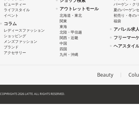
ショップ検索
ビューティー
バーゲン・ク
アウトレットモール
ライフスタイル
夏のバーゲン
イベント
北海道・東北
初売り・冬の
関東
福袋
コラム
東海
アパレル求
レディースファッション
北陸・甲信越
ショッピング
フリーマー
関西・近畿
メンズファッション
中国
ヘアスタイ
ブランド
四国
アクセサリー
九州・沖縄
Beauty
Col
COPYRIGHTS 2026 LATTE. ALL RIGHTS RESERVED.