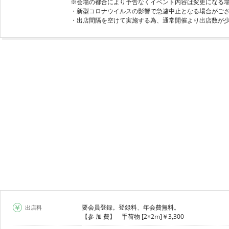
※会場の都合により予告なくイベント内容は変更になる
・新型コロナウイルスの影響で急遽中止となる場合がご
要会員登録。登録料、年会費無料。
出店料
【参 加 費】 手荷物 [2×2m]￥3,300