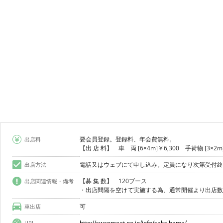
要会員登録。登録料、年会費無料。
出店料
【出 店 料】 車 両 [6×4m]￥6,300 手荷物 [3×2m]
電話又はウェブにて申し込み。定員になり次第受付終
出店方法
【募 集 数】 120ブース
出店関連情報・備考
・出店間隔を空けて実施する為、通常開催より出店数
可
車出店
http://swapmeet.ne.jp/info/sakaihama/
URL