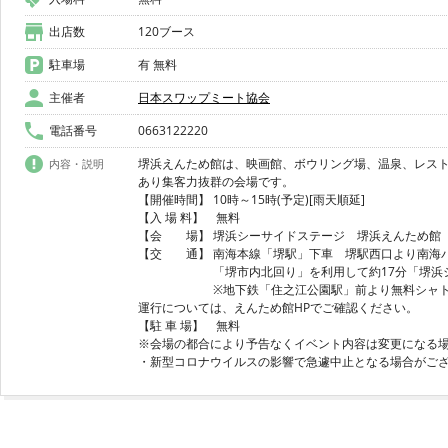
出店数
120ブース
駐車場
有 無料
主催者
日本スワップミート協会
電話番号
0663122220
堺浜えんため館は、映画館、ボウリング場、温泉、レス
内容・説明
あり集客力抜群の会場です。
【開催時間】 10時～15時(予定)[雨天順延]
【入 場 料】 無料
【会 場】 堺浜シーサイドステージ 堺浜えんため館 
【交 通】 南海本線「堺駅」下車 堺駅西口より南海
「堺市内北回り」を利用して約17分「堺浜シー
※地下鉄「住之江公園駅」前より無料シャトル
運行については、えんため館HPでご確認ください。
【駐 車 場】 無料
※会場の都合により予告なくイベント内容は変更になる