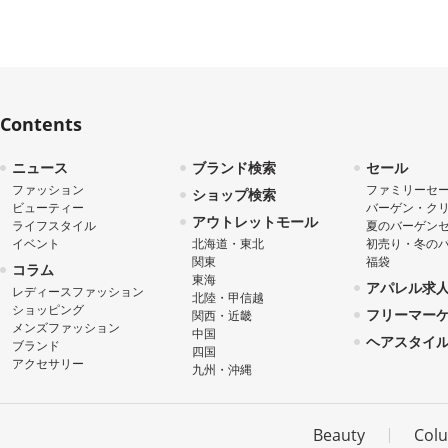
Contents
ニュース
ブランド検索
セール
ファッション
ファミリーセ
ショップ検索
ビューティー
バーゲン・ク
アウトレットモール
ライフスタイル
夏のバーゲン
イベント
北海道・東北
初売り・冬の
関東
福袋
コラム
東海
アパレル求
レディースファッション
北陸・甲信越
ショッピング
フリーマー
関西・近畿
メンズファッション
中国
ヘアスタイ
ブランド
四国
アクセサリー
九州・沖縄
Beauty
Col