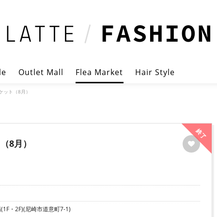
le
Outlet Mall
Flea Market
Hair Style
ーケット（8月）
終了
ト（8月）
F・2F)(尼崎市道意町7-1)