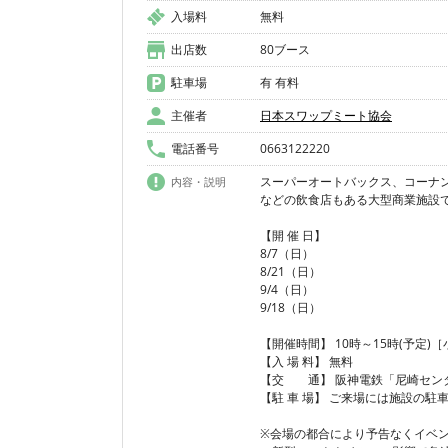
入場料
無料
出店数
80ブース
駐車場
有 有料
主催者
日本スワップミート協会
電話番号
0663122220
スーパーオートバックス、コーナ
内容・説明
などの飲食店もある大型商業施設
【開 催 日】
8/7（日）
8/21（日）
9/4（日）
9/18（日）
【開催時間】 10時～15時(予定)
【入 場 料】 無料
【交 通】 阪神電鉄「尼崎セン
【駐 車 場】 ご来場には施設の駐
※会場の都合により予告なくイベ