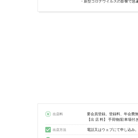
要会員登録。登録料、年会費
出店料
【出 店 料】 手荷物(駐車場付き)[
電話又はウェブにて申し込み
出店方法