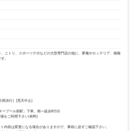
ン、ニトリ、スポーツデポなどの大型専門店の他に、夢庵やロッテリア、南喃
です。
［小雨決行］[荒天中止]
タープール前駅」下車。南へ徒歩約5分
車場をご利用下さい(有料)
ント内容は変更になる場合がありますので、事前に必ずご確認下さい。