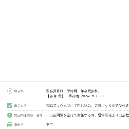
要会員登録。登録料、年会費無料。
出店料
【参 加 費】 手荷物 [2×2m]￥3,300
電話又はウェブにて申し込み。定員になり次第受付終
出店方法
出店関連情報・備考
不可
車出店