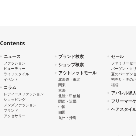
Contents
ニュース
ブランド検索
セール
ファッション
ファミリーセ
ショップ検索
ビューティー
バーゲン・ク
アウトレットモール
ライフスタイル
夏のバーゲン
イベント
北海道・東北
初売り・冬の
関東
福袋
コラム
東海
アパレル求
レディースファッション
北陸・甲信越
ショッピング
フリーマー
関西・近畿
メンズファッション
中国
ヘアスタイ
ブランド
四国
アクセサリー
九州・沖縄