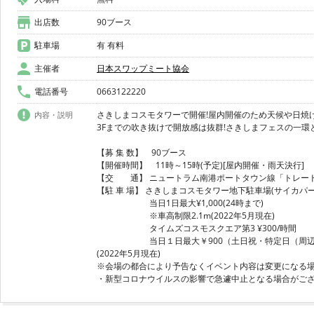
出店数
90ブース
駐車場
有 有料
主催者
日本スワップミート協会
電話番号
0663122220
さきしまコスモタワーで開催!屋内開催のため天候や日焼
内容・説明
3Fまでの吹き抜けで開放感は抜群!さきしまフェスの一環
【募 集 数】 90ブース
【開催時間】 11時～15時(予定)[屋内開催・雨天決行
【交 通】 ニュートラム南港ポートタウン線「トレー
【駐 車 場】 さきしまコスモタワー地下駐車場(サイカパーク
当日1日最大¥1,000(24時まで)
※車高制限2.1m(2022年5月現在)
タイムズコスモスクエア第3 ¥300/時間
当日１日最大￥900（土日祝・特定日（周辺施設
(2022年5月現在)
※会場の都合により予告なくイベント内容は変更になる