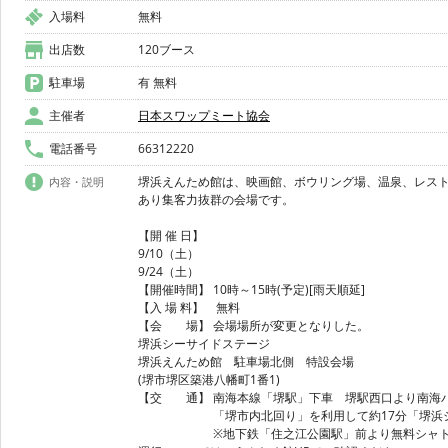
入場料
無料
出店数
120ブース
駐車場
有 無料
主催者
日本スワップミート協会
電話番号
66312220
堺浜えんため館は、映画館、ボウリング場、温泉、レス
内容・説明
あり集客力抜群の会場です。
【開 催 日】
9/10（土）
9/24（土）
【開催時間】 10時～15時(予定)[雨天順延]
【入 場 料】 無料
【会 場】 会場場所が変更となりした。
堺浜シーサイドステージ
堺浜えんため館 駐車場北側 特設会場
(堺市堺区築港八幡町1番1)
【交 通】 南海本線「堺駅」下車 堺駅西口より南海
「堺市内北回り」を利用して約17分「堺浜シー
※地下鉄「住之江公園駅」前より無料シャトル