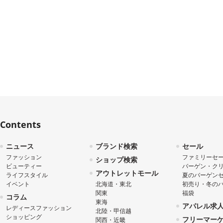
Contents
ニュース
ブランド検索
セール
ファッション
ファミリーセ
ショップ検索
ビューティー
バーゲン・ク
アウトレットモール
ライフスタイル
夏のバーゲン
イベント
北海道・東北
初売り・冬の
関東
福袋
コラム
東海
アパレル求
レディースファッション
北陸・甲信越
ショッピング
フリーマー
関西・近畿