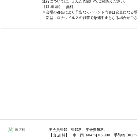
運行については、えんため館HPでご確認ください。
【駐 車 場】 無料
※会場の都合により予告なくイベント内容は変更になる
要会員登録。登録料、年会費無料。
出店料
【出 店 料】 車 両 [6×4m]￥6,300 手荷物 [3×2m]