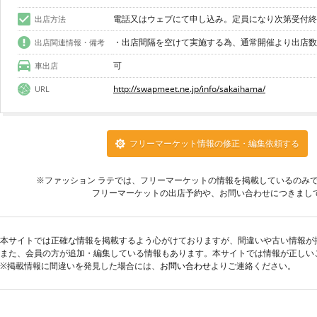
電話又はウェブにて申し込み。定員になり次第受付終
出店方法
・出店間隔を空けて実施する為、通常開催より出店数
出店関連情報・備考
可
車出店
http://swapmeet.ne.jp/info/sakaihama/
URL
フリーマーケット情報の修正・編集依頼する
※ファッション ラテでは、フリーマーケットの情報を掲載しているのみ
フリーマーケットの出店予約や、お問い合わせにつきまし
本サイトでは正確な情報を掲載するよう心がけておりますが、間違いや古い情報が
また、会員の方が追加・編集している情報もあります。本サイトでは情報が正しい
※掲載情報に間違いを発見した場合には、
お問い合わせ
よりご連絡ください。