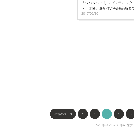
「ジバンシイ リップスティック
ト」開催。最新作から限定品ま
2017/08/20
≪ 前のページ
1
2
3
4
5
520件中 21～30件を表示