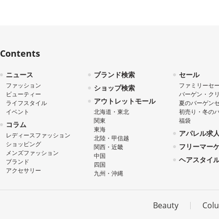
Contents
ニュース
ブランド検索
セール
ファッション
ファミリーセ
ショップ検索
ビューティー
バーゲン・ク
アウトレットモール
ライフスタイル
夏のバーゲン
イベント
北海道・東北
初売り・冬の
関東
福袋
コラム
東海
アパレル求
レディースファッション
北陸・甲信越
ショッピング
フリーマー
関西・近畿
メンズファッション
中国
ヘアスタイ
ブランド
四国
アクセサリー
九州・沖縄
Beauty
Col