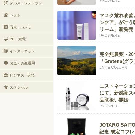
PROSPERE
グルメ・レストラン
ペット
マスク荒れ改善
ンケア」が叶う
写真・カメラ
リーム」新発売
PROSPERE
PC・家電
インターネット
完全無農薬・3
「Gratena
お金・資産運用
LATTE COLUMN
ビジネス・経済
エストネーショ
スペシャル
にて、新感覚スキ
品取扱い開始
PROSPERE
JOTARO SA
記念 限定コフ