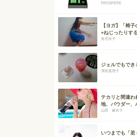
PROSPERE
【ヨガ】「椅子
+ねじったりす
美宅玲子
ジェルでもでき
澤田真理子
テカリと間違わ
地、パウダー、
山田 麻衣子
いつまでも「若