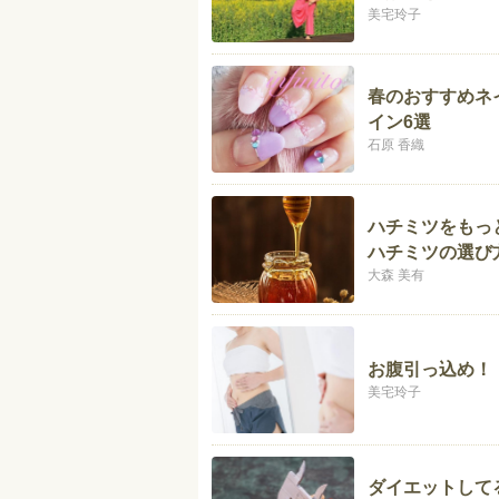
美宅玲子
春のおすすめネ
イン6選
石原 香織
ハチミツをもっ
ハチミツの選び
大森 美有
お腹引っ込め！
美宅玲子
ダイエットして