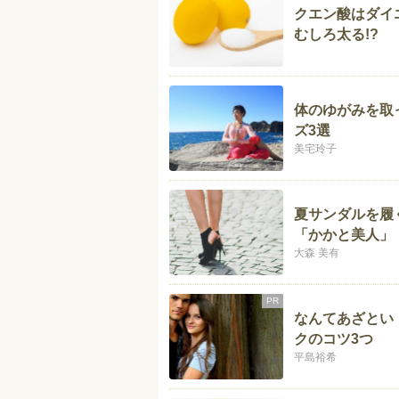
クエン酸はダイ
むしろ太る!?
体のゆがみを取
ズ3選
美宅玲子
夏サンダルを履
「かかと美人」
大森 美有
PR
なんてあざとい
クのコツ3つ
平島裕希