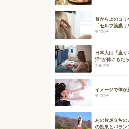
首から上のコリ
「セルフ筋膜リ
美宅玲子
日本人は「座りす
活”が体にもた
大森 美有
イメージで体が
美宅玲子
あの片足立ちの
の効果とバラン