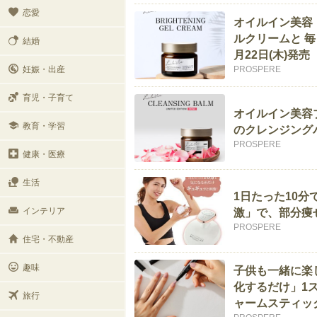
恋愛
オイルイン美容「L
ルクリームと 
結婚
月22日(木)発売
妊娠・出産
PROSPERE
育児・子育て
オイルイン美容ブ
教育・学習
のクレンジング
PROSPERE
健康・医療
生活
1日たった10分
インテリア
激」で、部分痩
PROSPERE
住宅・不動産
趣味
子供も一緒に楽
化するだけ」1
旅行
ャームスティッ