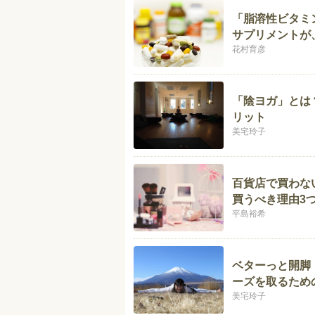
「脂溶性ビタミ
サプリメントが
花村育彦
「陰ヨガ」とは
リット
美宅玲子
百貨店で買わな
買うべき理由3
平島裕希
ベターっと開脚
ーズを取るため
美宅玲子