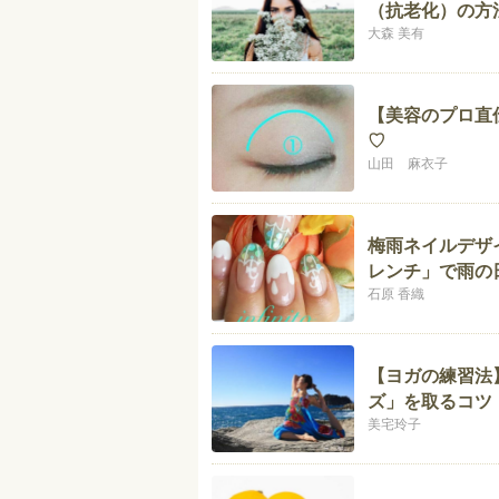
（抗老化）の方
大森 美有
【美容のプロ直
♡
山田 麻衣子
梅雨ネイルデザ
レンチ」で雨の日
石原 香織
【ヨガの練習法
ズ」を取るコツ
美宅玲子