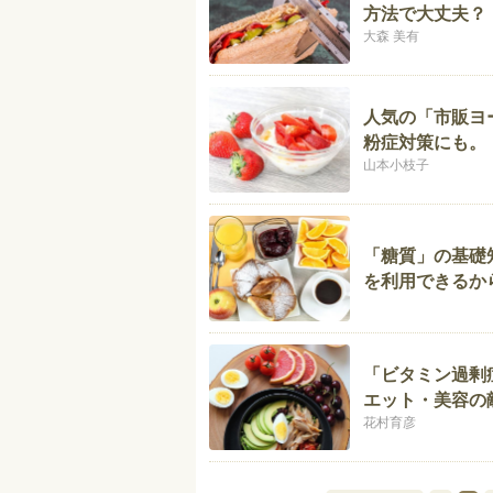
方法で大丈夫？
大森 美有
人気の「市販ヨ
粉症対策にも。
山本小枝子
「糖質」の基礎
を利用できるか
「ビタミン過剰
エット・美容の敵
花村育彦