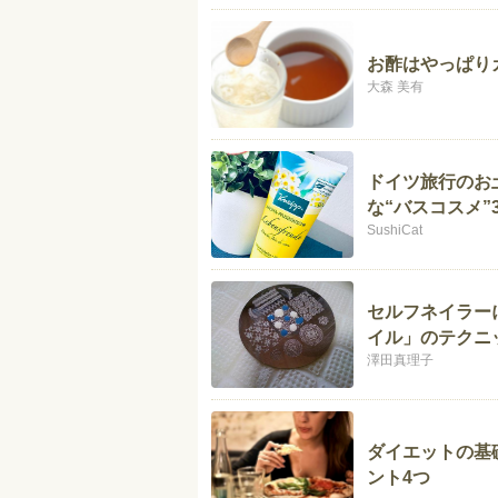
お酢はやっぱり
大森 美有
ドイツ旅行のお
な“バスコスメ”
SushiCat
セルフネイラー
イル」のテクニ
澤田真理子
ダイエットの基
ント4つ