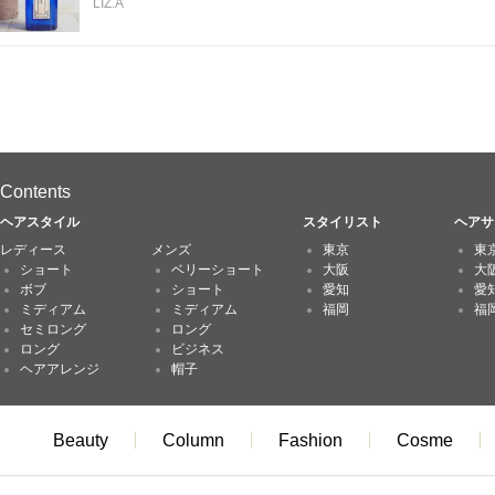
LIZ.A
Contents
ヘアスタイル
スタイリスト
ヘアサ
レディース
メンズ
東京
東
ショート
ベリーショート
大阪
大
ボブ
ショート
愛知
愛
ミディアム
ミディアム
福岡
福
セミロング
ロング
ロング
ビジネス
ヘアアレンジ
帽子
Beauty
Column
Fashion
Cosme