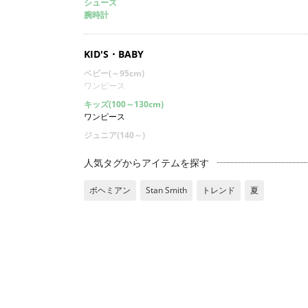
シューズ
腕時計
KID'S・BABY
ベビー(～95cm)
ワンピース
キッズ(100～130cm)
ワンピース
ジュニア(140～)
人気タグからアイテムを探す
ボヘミアン
Stan Smith
トレンド
夏