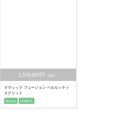
3,358,800円
（税込）
クラシック フュージョン ベルルッティ
スクリット
Berluti
HUBLOT