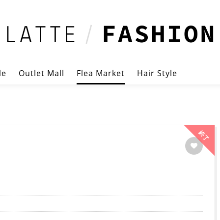
le
Outlet Mall
Flea Market
Hair Style
終了