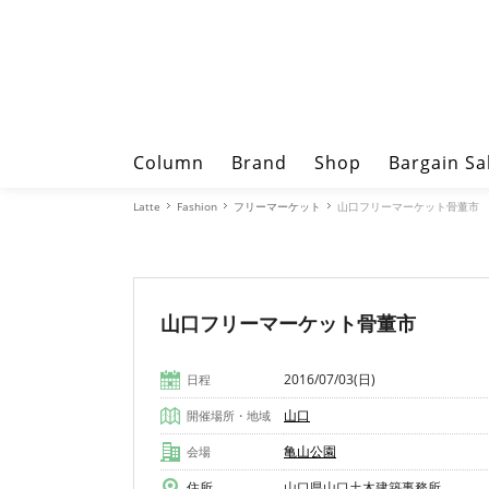
Column
Brand
Shop
Bargain Sa
Latte
Fashion
フリーマーケット
山口フリーマーケット骨董市
山口フリーマーケット骨董市
2016/07/03(日)
日程
山口
開催場所・地域
亀山公園
会場
住所
山口県山口土木建築事務所