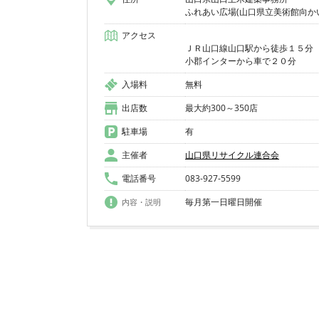
ふれあい広場(山口県立美術館向か
アクセス
ＪＲ山口線山口駅から徒歩１５分
入場料
無料
出店数
最大約300～350店
駐車場
有
主催者
山口県リサイクル連合会
電話番号
083-927-5599
毎月第一日曜日開催
内容・説明