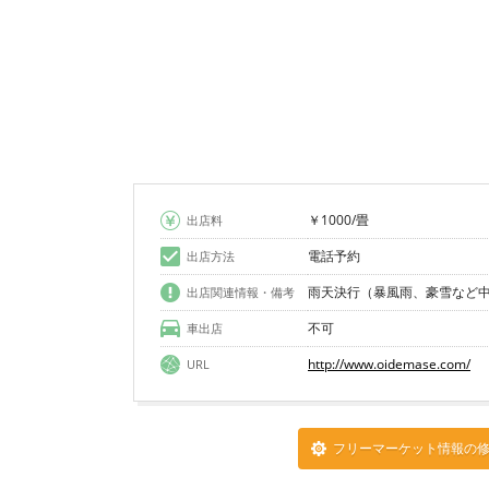
￥1000/畳
出店料
電話予約
出店方法
雨天決行（暴風雨、豪雪など
出店関連情報・備考
不可
車出店
http://www.oidemase.com/
URL
フリーマーケット情報の