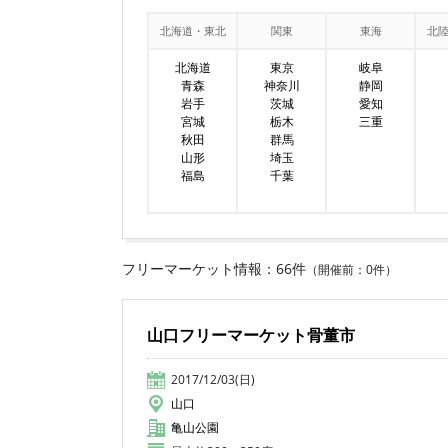
北海道・東北
関東
東海
北
北海道
東京
岐阜
青森
神奈川
静岡
岩手
茨城
愛知
宮城
栃木
三重
秋田
群馬
山形
埼玉
福島
千葉
フリーマーケット情報：66件
（開催前：0件）
山口フリーマーケット骨董市
2017/12/03(日)
山口
亀山公園