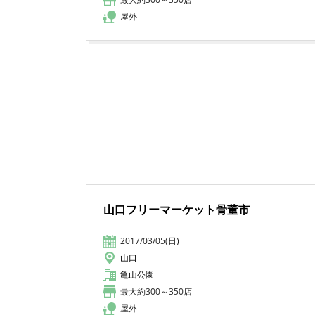
屋外
山口フリーマーケット骨董市
2017/03/05(日)
山口
亀山公園
最大約300～350店
屋外