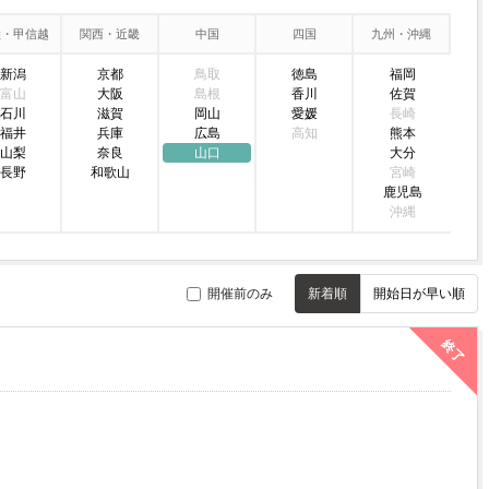
陸・甲信越
関西・近畿
中国
四国
九州・沖縄
新潟
京都
鳥取
徳島
福岡
富山
大阪
島根
香川
佐賀
石川
滋賀
岡山
愛媛
長崎
福井
兵庫
広島
高知
熊本
山梨
奈良
山口
大分
長野
和歌山
宮崎
鹿児島
沖縄
開催前のみ
新着順
開始日が早い順
終了